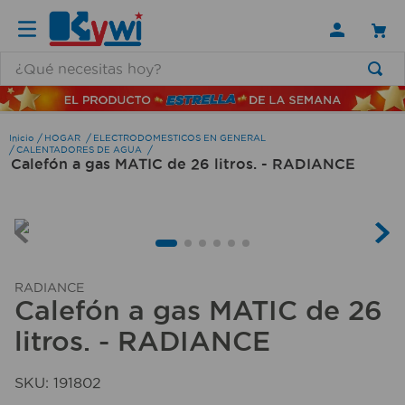
¿Qué necesitas hoy?
TÉRMINOS MÁS BUSCADOS
1
.
lamparas
HOGAR
ELECTRODOMESTICOS EN GENERAL
CALENTADORES DE AGUA
Calefón a gas MATIC de 26 litros. - RADIANCE
2
.
ducha
3
.
silla
4
.
lampara
5
.
escritorio
RADIANCE
6
.
organizador
Calefón a gas MATIC de 26
7
.
aspiradora
litros. - RADIANCE
8
.
cerradura
SKU
:
191802
9
.
taladro