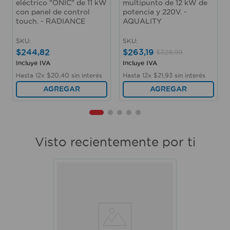
eléctrico "ONIC" de 11 kW
multipunto de 12 kW de
con panel de control
potencia y 220V. -
touch. - RADIANCE
AQUALITY
SKU
:
SKU
:
$
244
,
82
$
263
,
19
$
328
,
99
Incluye IVA
Incluye IVA
Hasta
12
x
$
20
,
40
sin interés
Hasta
12
x
$
21
,
93
sin interés
AGREGAR
AGREGAR
Visto recientemente por ti