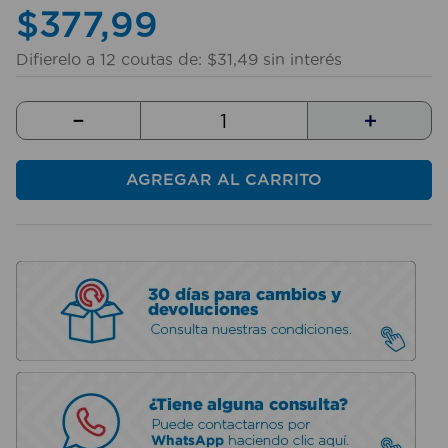
$
10
.
377
sillas
,
99
Difierelo a
12
coutas de:
$
31
,
49
sin interés
－
＋
AGREGAR AL CARRITO