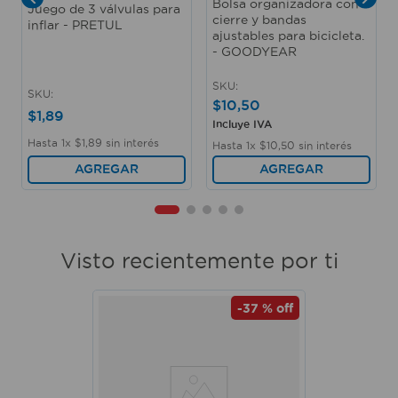
Bolsa organizadora con
Juego de 3 válvulas para
cierre y bandas
inflar - PRETUL
ajustables para bicicleta.
- GOODYEAR
SKU
:
SKU
:
$
10
,
50
$
1
,
89
Incluye IVA
Hasta
1
x
$
1
,
89
sin interés
Hasta
1
x
$
10
,
50
sin interés
AGREGAR
AGREGAR
Visto recientemente por ti
-
37 %
off