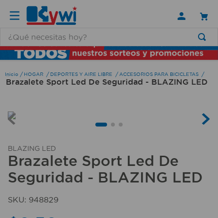
¿Qué necesitas hoy?
TÉRMINOS MÁS BUSCADOS
1
.
lamparas
HOGAR
DEPORTES Y AIRE LIBRE
ACCESORIOS PARA BICICLETAS
Brazalete Sport Led De Seguridad - BLAZING LED
2
.
ducha
3
.
silla
4
.
escritorio
5
.
lampara
BLAZING LED
6
.
organizador
Brazalete Sport Led De
Seguridad - BLAZING LED
7
.
cerradura
8
.
taladro
SKU
:
948829
9
.
aspiradora