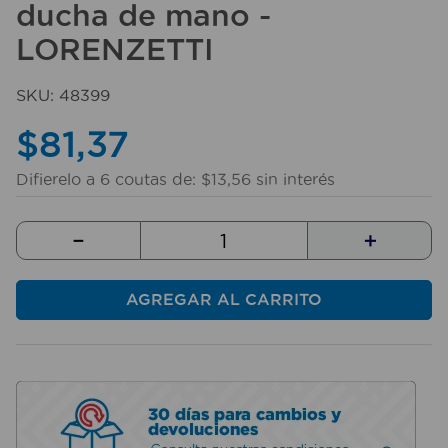
ducha de mano -
10
.
fregadero
LORENZETTI
SKU
:
48399
$
81
,
37
Difierelo a
6
coutas de:
$
13
,
56
sin interés
－
＋
AGREGAR AL CARRITO