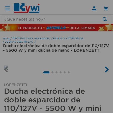
¿Qué necesitas hoy?
TÉRMINOS MÁS BUSCADOS
1
.
lamparas
DECORACION Y ACABADOS
BANOS Y ACCESORIOS
DUCHAS ELECTRICAS
Ducha electrónica de doble esparcidor de 110/127V
2
.
ducha
- 5500 W y mini ducha de mano - LORENZETTI
3
.
silla
4
.
lampara
5
.
organizador
6
.
escritorio
LORENZETTI
Ducha electrónica de
7
.
aspiradora
doble esparcidor de
8
.
taladro
110/127V - 5500 W y mini
9
.
cerradura