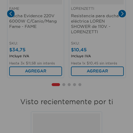
FAME
LORENZETTI
Ducha Evidence 220V
Resistencia para ducha
6000W C/Canio/Mang
eléctrica LOREN
Fame - FAME
SHOWER de 110V. -
LORENZETTI
SKU
:
SKU
:
$
34
,
75
$
10
,
45
Incluye IVA
Incluye IVA
Hasta
3
x
$
11
,
58
sin interés
Hasta
1
x
$
10
,
45
sin interés
AGREGAR
AGREGAR
Visto recientemente por ti