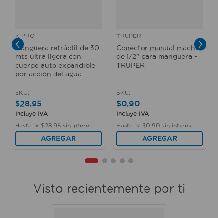
K PRO
TRUPER
Manguera retráctil de 30
Conector manual macho
mts ultra ligera con
de 1/2" para manguera -
cuerpo auto expandible
TRUPER
por acción del agua.
SKU
:
SKU
:
$
28
,
95
$
0
,
90
Incluye IVA
Incluye IVA
Hasta
1
x
$
28
,
95
sin interés
Hasta
1
x
$
0
,
90
sin interés
AGREGAR
AGREGAR
Visto recientemente por ti