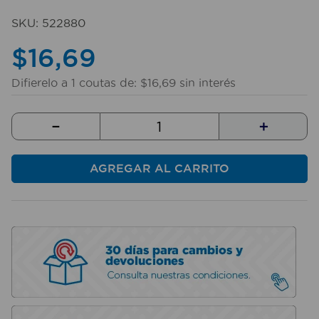
10
.
mesa
SKU
:
522880
$
16
,
69
Difierelo a
1
coutas de:
$
16
,
69
sin interés
－
＋
AGREGAR AL CARRITO