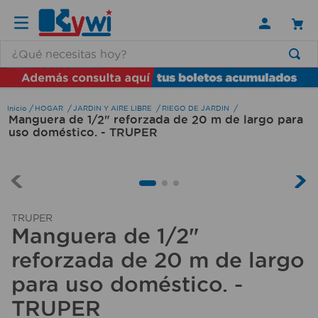
¿Qué necesitas hoy?
TÉRMINOS MÁS BUSCADOS
1
.
lamparas
HOGAR
JARDIN Y AIRE LIBRE
RIEGO DE JARDIN
Manguera de 1/2" reforzada de 20 m de largo para
2
.
ducha
uso doméstico. - TRUPER
3
.
lampara
4
.
silla
5
.
escritorio
TRUPER
6
.
organizador
Manguera de 1/2"
7
.
aspiradora
reforzada de 20 m de largo
8
.
cerradura
para uso doméstico. -
TRUPER
9
.
taladro