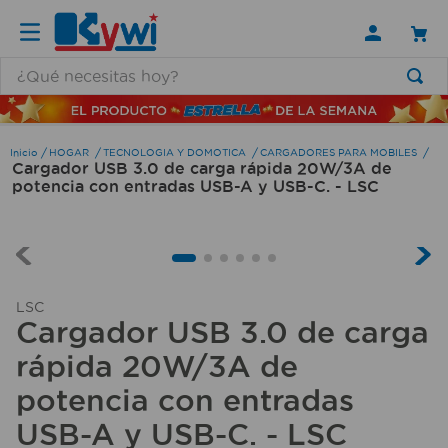
¿Qué necesitas hoy?
TÉRMINOS MÁS BUSCADOS
1
.
lamparas
HOGAR
TECNOLOGIA Y DOMOTICA
CARGADORES PARA MOBILES
Cargador USB 3.0 de carga rápida 20W/3A de
2
.
ducha
potencia con entradas USB-A y USB-C. - LSC
3
.
silla
4
.
lampara
5
.
organizador
LSC
6
.
escritorio
Cargador USB 3.0 de carga
7
.
cerradura
rápida 20W/3A de
8
.
aspiradora
potencia con entradas
USB-A y USB-C. - LSC
9
.
fregadero