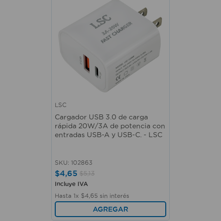
LSC
Cargador USB 3.0 de carga
rápida 20W/3A de potencia con
entradas USB-A y USB-C. - LSC
SKU
:
102863
$
4
,
65
$
5
,
13
Incluye IVA
Hasta
1
x
$
4
,
65
sin interés
AGREGAR