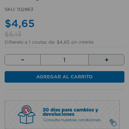
10
.
taladro
SKU
:
102863
$
4
,
65
$
5
,
13
Difierelo a
1
coutas de:
$
4
,
65
sin interés
－
＋
AGREGAR AL CARRITO