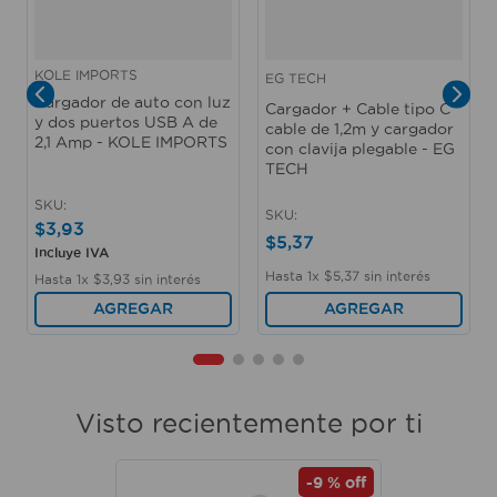
KOLE IMPORTS
EG TECH
Cargador de auto con luz
Cargador + Cable tipo C
y dos puertos USB A de
cable de 1,2m y cargador
2,1 Amp - KOLE IMPORTS
con clavija plegable - EG
TECH
SKU
:
SKU
:
$
3
,
93
$
5
,
37
Incluye IVA
Hasta
1
x
$
5
,
37
sin interés
Hasta
1
x
$
3
,
93
sin interés
AGREGAR
AGREGAR
Visto recientemente por ti
-
9 %
off