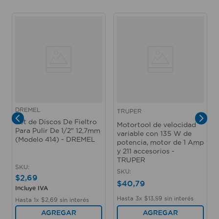
lija de grano grueso para madera, fibra de vidrio,
plástico y goma (modelo 407), 1 mandril vástago
adaptador para accesorios de fieltro (modelo 401),
llave, guía de inicio rápido y manual. Medidas del
producto (Alt+Anch+Prof): 23,7 x 6,03 x 16,03 cm
DREMEL
DREMEL
TRUPER
Set de Discos De Fieltro
Motortool de velocidad
Para Pulir De 1/2" 12,7mm
variable con 135 W de
(Modelo 414) - DREMEL
potencia, motor de 1 Amp
y 211 accesorios -
TRUPER
SKU
:
SKU
:
$
2
,
69
$
40
,
79
Incluye IVA
Hasta
3
x
$
13
,
59
sin interés
Hasta
1
x
$
2
,
69
sin interés
AGREGAR
AGREGAR