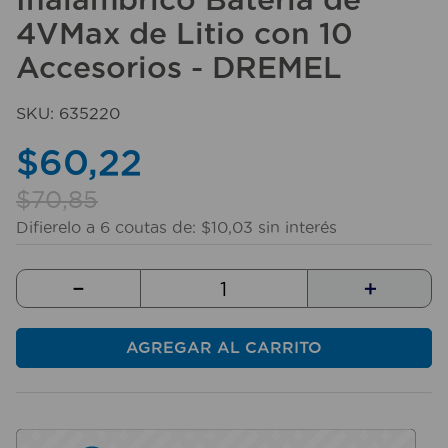
10
.
taladro
4VMax de Litio con 10
Accesorios - DREMEL
SKU
:
635220
$
60
,
22
$
70
,
85
Difierelo a
6
coutas de:
$
10
,
03
sin interés
－
＋
AGREGAR AL CARRITO