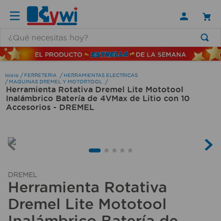
¿Qué necesitas hoy?
TÉRMINOS MÁS BUSCADOS
1
.
lamparas
FERRETERIA
HERRAMIENTAS ELECTRICAS
MAQUINAS DREMEL Y MOTORTOOL
Herramienta Rotativa Dremel Lite Mototool
2
.
ducha
Inalámbrico Batería de 4VMax de Litio con 10
3
.
silla
Accesorios - DREMEL
4
.
organizador
5
.
lampara
6
.
escritorio
DREMEL
7
.
cerradura
Herramienta Rotativa
8
.
aspiradora
Dremel Lite Mototool
9
.
lavamanos
Inalámbrico Batería de