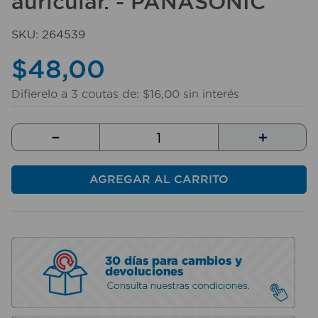
auricular. - PANASONIC
10
.
taladro
SKU
:
264539
$
48
,
00
Difierelo a
3
coutas de:
$
16
,
00
sin interés
－
＋
AGREGAR AL CARRITO