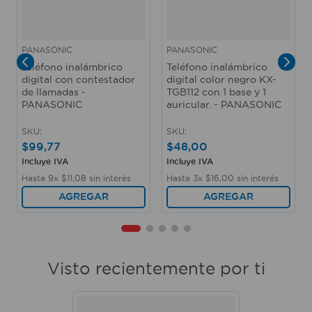
PANASONIC
PANASONIC
Teléfono inalámbrico
Teléfono inalámbrico
digital con contestador
digital color negro KX-
de llamadas -
TGB112 con 1 base y 1
PANASONIC
auricular. - PANASONIC
SKU
:
SKU
:
$
99
,
77
$
48
,
00
Incluye IVA
Incluye IVA
Hasta
9
x
$
11
,
08
sin interés
Hasta
3
x
$
16
,
00
sin interés
AGREGAR
AGREGAR
Visto recientemente por ti