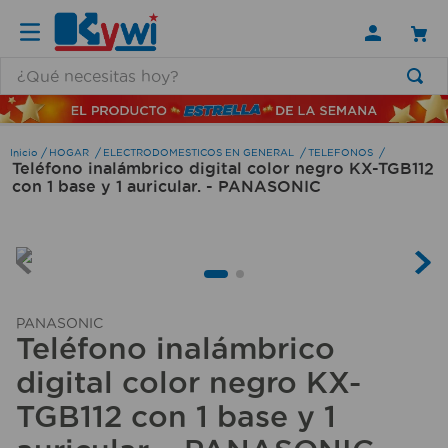
¿Qué necesitas hoy?
TÉRMINOS MÁS BUSCADOS
1
.
lamparas
HOGAR
ELECTRODOMESTICOS EN GENERAL
TELEFONOS
Teléfono inalámbrico digital color negro KX-TGB112
2
.
ducha
con 1 base y 1 auricular. - PANASONIC
3
.
silla
4
.
organizador
5
.
lampara
6
.
escritorio
PANASONIC
Teléfono inalámbrico
7
.
cerradura
digital color negro KX-
8
.
aspiradora
TGB112 con 1 base y 1
9
.
lavamanos