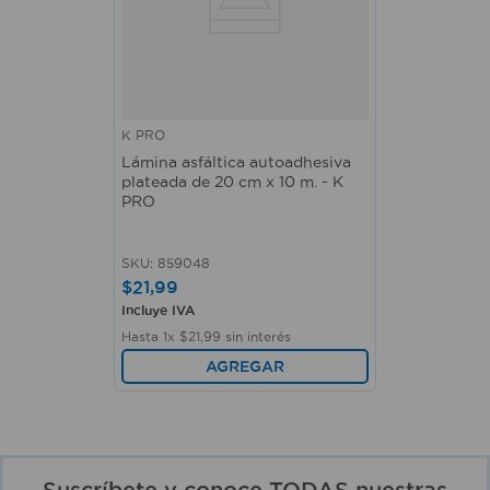
K PRO
Lámina asfáltica autoadhesiva
plateada de 20 cm x 10 m. - K
PRO
SKU
:
859048
$
21
,
99
Incluye IVA
Hasta
1
x
$
21
,
99
sin interés
AGREGAR
Suscríbete y conoce TODAS nuestras