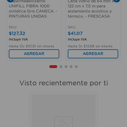
Impermeabilizante
Lana vidrio de 64 mm x
UNIFILL FIBRA 1000
122 cm x 7,5 m para
sintética Gris CANECA. -
aislamiento acústico y
PINTURAS UNIDAS
térmico. - FRESCASA
SKU
:
SKU
:
$
127
,
32
$
41
,
07
Incluye IVA
Incluye IVA
Hasta
12
x
$
10
,
61
sin interés
Hasta
3
x
$
13
,
69
sin interés
AGREGAR
AGREGAR
Visto recientemente por ti