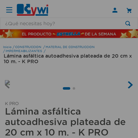
¿Qué necesitas hoy?
TÉRMINOS MÁS BUSCADOS
1
.
lamparas
CONSTRUCCION
MATERIAL DE CONSTRUCCION
IMPERMEABILIZANTES
Lámina asfáltica autoadhesiva plateada de 20 cm x
2
.
ducha
10 m. - K PRO
3
.
silla
4
.
escritorio
5
.
lampara
6
.
organizador
K PRO
Lámina asfáltica
7
.
cerradura
autoadhesiva plateada de
8
.
taladro
20 cm x 10 m. - K PRO
9
.
aspiradora