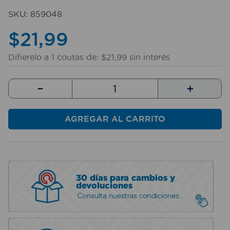
10
.
sillas
SKU
:
859048
$
21
,
99
Difierelo a
1
coutas de:
$
21
,
99
sin interés
－
＋
AGREGAR AL CARRITO