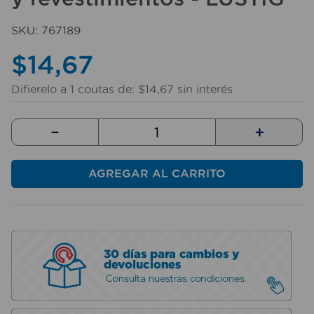
10
.
sillas
SKU
:
767189
$
14
,
67
Difierelo a
1
coutas de:
$
14
,
67
sin interés
－
＋
AGREGAR AL CARRITO