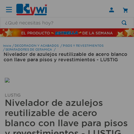
¿Qué necesitas hoy?
TÉRMINOS MÁS BUSCADOS
1
.
lamparas
DECORACION Y ACABADOS
PISOS Y REVESTIMIENTOS
SEPARADORES DE CERAMICA
Nivelador de azulejos reutilizable de acero blanco
2
.
ducha
con llave para pisos y revestimientos - LUSTIG
3
.
silla
4
.
lampara
5
.
escritorio
LUSTIG
6
.
organizador
Nivelador de azulejos
7
.
aspiradora
reutilizable de acero
8
.
cerradura
blanco con llave para pisos
9
.
taladro
y revestimientos - LUSTIG