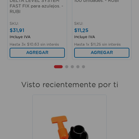
DELTA LEVEL SYSTEM
100 unidades. - RUBI
FAST FIX para azulejos. -
RUBI
SKU
:
SKU
:
$
31
,
91
$
11
,
25
Incluye IVA
Incluye IVA
Hasta
3
x
$
10
,
63
sin interés
Hasta
1
x
$
11
,
25
sin interés
AGREGAR
AGREGAR
Visto recientemente por ti