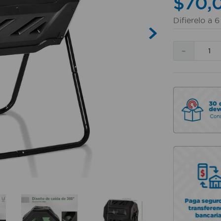
$
70
,
Difierelo a
6
－