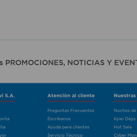
ras PROMOCIONES, NOTICIAS Y EVEN
i S.A.
Atención al cliente
Nuestras
Preguntas Frecuentes
Noches de
orita
Escríbenos
Kywi Days
ita
Ayuda para clientes
Hot Sale
yor
Servicio Técnico
Cyber Mon