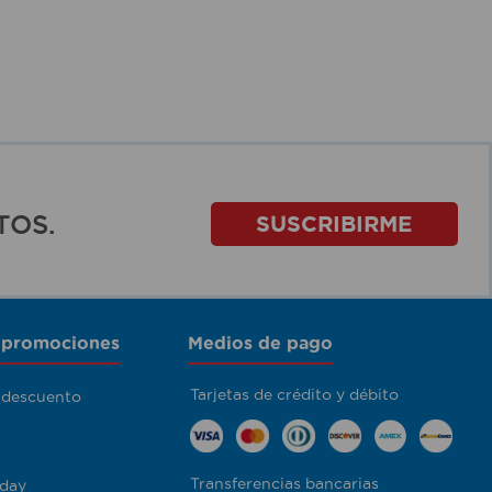
TOS.
SUSCRIBIRME
 promociones
Medios de pago
Tarjetas de crédito y débito
 descuento
Transferencias bancarias
day