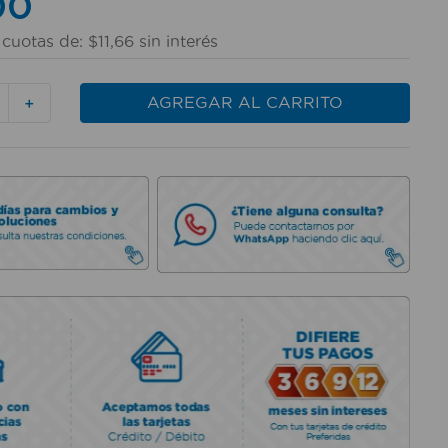
00
cuotas de:
$
11
,
66
sin interés
AGREGAR AL CARRITO
＋