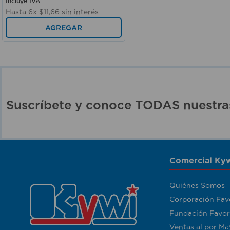
Incluye IVA
Hasta
6
x
$
11
,
66
sin interés
AGREGAR
Suscríbete y conoce TODAS nuest
Comercial Kyw
Quiénes Somos
Corporación Fav
Fundación Favor
Ventas al por Ma