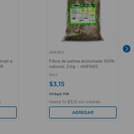
ANFAES
Vista rápida
ersal a
Fibra de palma acolchada 100%
ER
natural; 2 kg. - ANFAES
SKU
:
$
3
,
15
Incluye IVA
s
Hasta
1
x
$
3
,
15
sin interés
AGREGAR