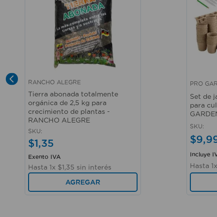
RANCHO ALEGRE
PRO GA
Vista rápida
Vista r
Tierra abonada totalmente
Set de j
orgánica de 2,5 kg para
para cul
crecimiento de plantas -
GARDE
RANCHO ALEGRE
SKU
:
SKU
:
$
9
,
9
$
1
,
35
Incluye I
Exento IVA
Hasta
1
Hasta
1
x
$
1
,
35
sin interés
AGREGAR