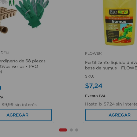
RDEN
FLOWER
ápida
Vista rápida
ardinería de 68 piezas
Fertilizante líquido univ
tivos varios - PRO
base de humus - FLOW
N
SKU
:
$
7
,
24
9
Exento IVA
VA
Hasta
1
x
$
7
,
24
sin interé
x
$
9
,
99
sin interés
AGREGAR
AGREGAR