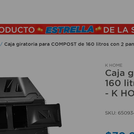
TÉRMINOS MÁS BUSCADOS
1
.
lamparas
2
.
ducha
Caja giratoria para COMPOST de 160 litros con 2 pa
3
.
silla
4
.
escritorio
K HOME
Caja 
5
.
lampara
160 li
6
.
organizador
- K H
7
.
cerradura
8
.
taladro
SKU
:
65093
9
.
aspiradora
10
.
sillas