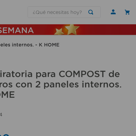
¿Qué necesitas hoy?
neles internos. - K HOME
giratoria para COMPOST de
tros con 2 paneles internos.
OME
4