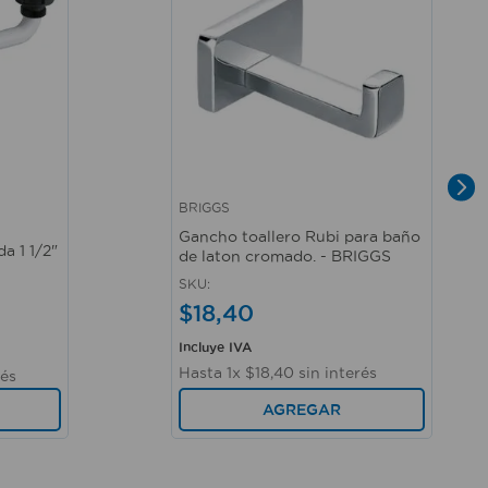
BRIGGS
Vista rápida
Gancho toallero Rubi para baño
da 1 1/2"
de laton cromado. - BRIGGS
SKU
:
$
18
,
40
Incluye IVA
Hasta
1
x
$
18
,
40
sin interés
rés
AGREGAR