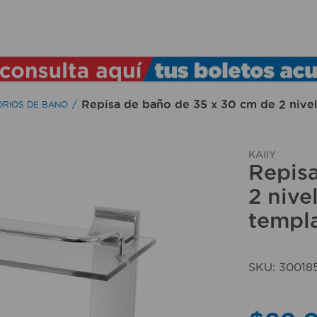
TÉRMINOS MÁS BUSCADOS
1
.
lamparas
2
.
ducha
Repisa de baño de 35 x 30 cm de 2 nivel
RIOS DE BANO
3
.
silla
4
.
organizador
KAIIY
Repis
5
.
lampara
2 nive
6
.
escritorio
templa
7
.
cerradura
8
.
aspiradora
SKU
:
30018
9
.
lavamanos
10
.
taladro