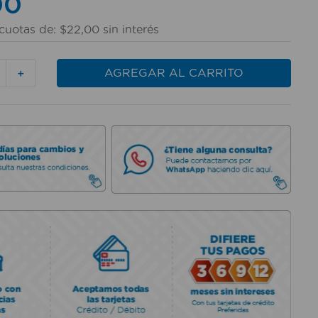
00
cuotas de:
$
22
,
00
sin interés
AGREGAR AL CARRITO
＋