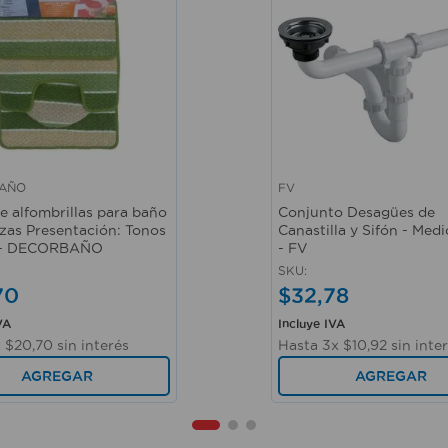
AÑO
FV
ápida
Vista rápida
e alfombrillas para baño
Conjunto Desagües de
ezas Presentación: Tonos
Canastilla y Sifón - Medi
. - DECORBAÑO
- FV
SKU
:
70
$
32
,
78
VA
Incluye IVA
x
$
20
,
70
sin interés
Hasta
3
x
$
10
,
92
sin inte
AGREGAR
AGREGAR