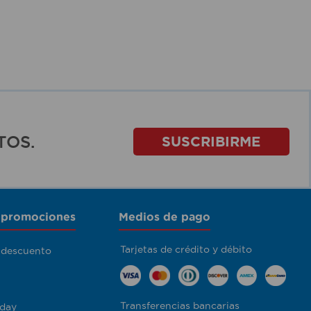
TOS.
SUSCRIBIRME
 promociones
Medios de pago
Tarjetas de crédito y débito
 descuento
Transferencias bancarias
day