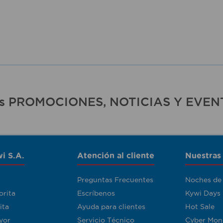
ras PROMOCIONES, NOTICIAS Y EVEN
i S.A.
Atención al cliente
Nuestras
Preguntas Frecuentes
Noches de
orita
Escríbenos
Kywi Days
ita
Ayuda para clientes
Hot Sale
yor
Servicio Técnico
Cyber Mon