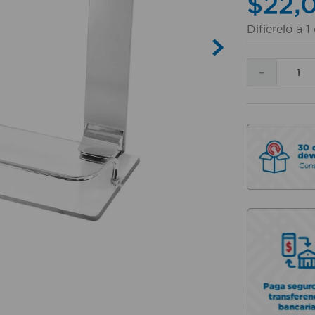
$
22
,
Difierelo a
1
－