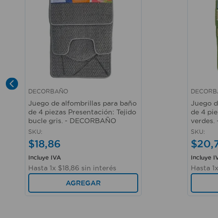
DECORBAÑO
DECORB
Vista rápida
Vista r
Juego de alfombrillas para baño
Juego d
de 4 piezas Presentación: Tejido
de 4 pi
bucle gris. - DECORBAÑO
verdes
SKU
:
SKU
:
$
18
,
86
$
20
,
Incluye IVA
Incluye I
Hasta
1
x
$
18
,
86
sin interés
Hasta
1
AGREGAR