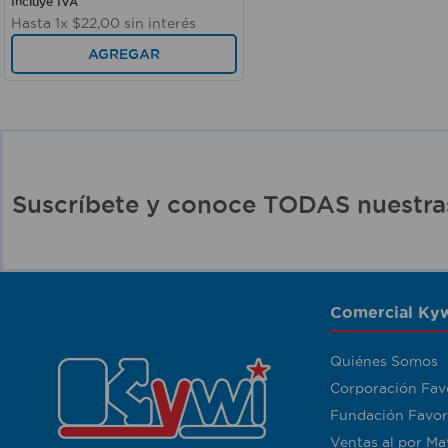
Incluye IVA
Hasta
1
x
$
22
,
00
sin interés
AGREGAR
Suscríbete y conoce TODAS nuest
Comercial Kyw
Quiénes Somos
Corporación Fav
Fundación Favor
Ventas al por Ma