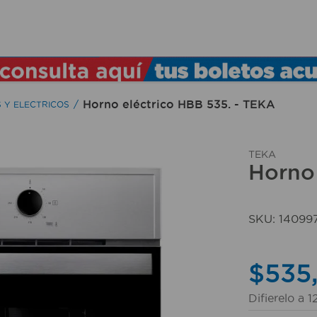
TÉRMINOS MÁS BUSCADOS
1
.
lamparas
2
.
ducha
Horno eléctrico HBB 535. - TEKA
 Y ELECTRICOS
3
.
silla
4
.
organizador
TEKA
Horno 
5
.
lampara
6
.
escritorio
SKU
:
14099
7
.
cerradura
8
.
aspiradora
$
535
9
.
lavamanos
Difierelo a
1
10
.
taladro