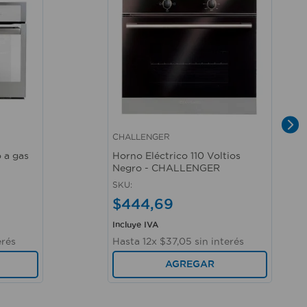
CHALLENGER
Vista rápida
 a gas
Horno Eléctrico 110 Voltios
Negro - CHALLENGER
SKU
:
$
444
,
69
Incluye IVA
erés
Hasta
12
x
$
37
,
05
sin interés
AGREGAR