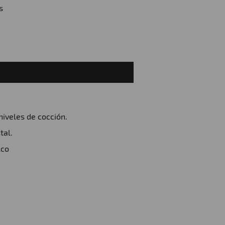
s
iveles de cocción.
tal.
lco