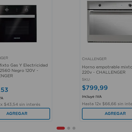
NGER
CHALLENGER
ápida
Vista rápida
ixto Gas Y Electricidad
Horno empotrable mixto
2560 Negro 120V -
220v - CHALLENGER
ENGER
SKU
:
$
799
,
99
,
53
Incluye IVA
VA
Hasta
12
x
$
66
,
66
sin int
2
x
$
43
,
54
sin interés
AGREGAR
AGREGAR