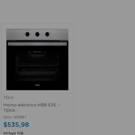
TEKA
Vista rápida
Horno eléctrico HBB 535. -
TEKA
SKU
:
140997
$
535
,
98
Incluye IVA