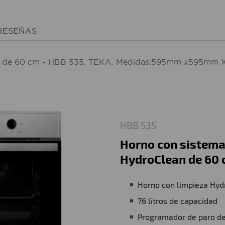
RESEÑAS
ean de 60 cm - HBB 535. TEKA. Medidas:595mm x595mm X
HBB 535
Horno con sistema
HydroClean de 60
Horno con limpieza Hy
76 litros de capacidad
Programador de paro de