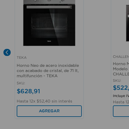
CHALLE
TEKA
Vista rápida
Vista r
Horno M
Horno Neo de acero inoxidable
Modelo 
con acabado de cristal, de 71 lt,
CHALL
multifunción - TEKA
SKU
:
SKU
:
$
522
$
628
,
91
Incluye I
Hasta
12
x
$
52
,
40
sin interés
Hasta
1
AGREGAR