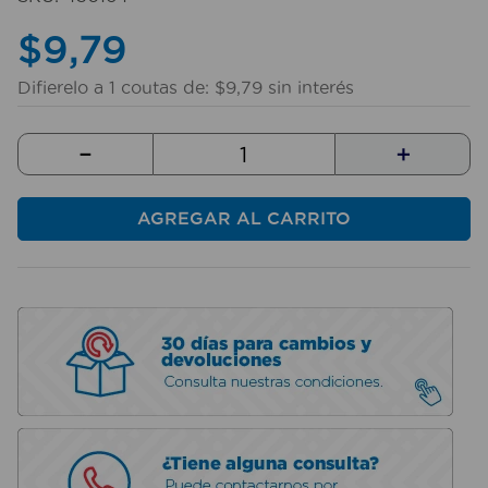
10
.
sillas
$
9
,
79
Difierelo a
1
coutas de:
$
9
,
79
sin interés
－
＋
AGREGAR AL CARRITO