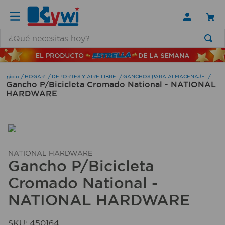
¿Qué necesitas hoy?
TÉRMINOS MÁS BUSCADOS
1
.
lamparas
HOGAR
DEPORTES Y AIRE LIBRE
GANCHOS PARA ALMACENAJE
Gancho P/Bicicleta Cromado National - NATIONAL
2
.
ducha
HARDWARE
3
.
silla
4
.
escritorio
5
.
lampara
NATIONAL HARDWARE
6
.
organizador
Gancho P/Bicicleta
Cromado National -
7
.
cerradura
NATIONAL HARDWARE
8
.
taladro
9
.
aspiradora
SKU
:
450164