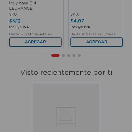
lm y base E14. -
LEDVANCE
SKU
:
SKU
:
$
3
,
12
$
4
,
07
Incluye IVA
Incluye IVA
Hasta
1
x
$
3
,
12
sin interés
Hasta
1
x
$
4
,
07
sin interés
AGREGAR
AGREGAR
Visto recientemente por ti