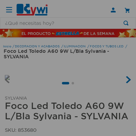
¿Qué necesitas hoy?
TÉRMINOS MÁS BUSCADOS
1
.
lamparas
DECORACION Y ACABADOS
ILUMINACION
FOCOS Y TUBOS LED
Foco Led Toledo A60 9W L/Bla Sylvania -
2
.
ducha
SYLVANIA
3
.
silla
4
.
lampara
5
.
organizador
6
.
escritorio
SYLVANIA
Foco Led Toledo A60 9W
7
.
cerradura
L/Bla Sylvania - SYLVANIA
8
.
aspiradora
9
.
fregadero
SKU
:
853680