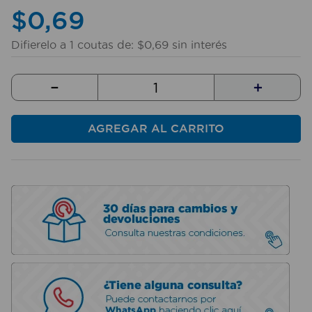
10
.
taladro
$
0
,
69
Difierelo a
1
coutas de:
$
0
,
69
sin interés
－
＋
AGREGAR AL CARRITO