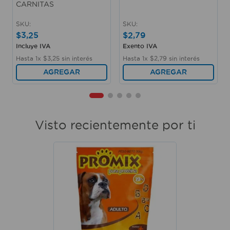
CARNITAS
SKU
:
SKU
:
$
3
,
25
$
2
,
79
Incluye IVA
Exento IVA
Hasta
1
x
$
3
,
25
sin interés
Hasta
1
x
$
2
,
79
sin interés
AGREGAR
AGREGAR
Visto recientemente por ti