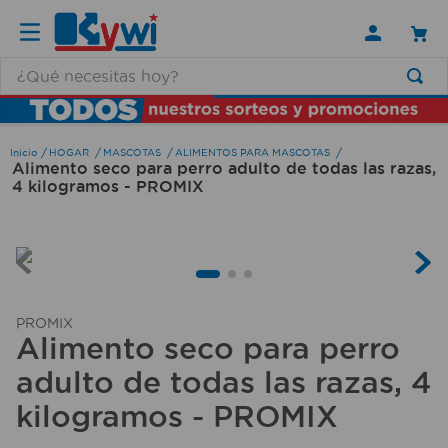
¿Qué necesitas hoy?
TÉRMINOS MÁS BUSCADOS
1
.
lamparas
HOGAR
MASCOTAS
ALIMENTOS PARA MASCOTAS
Alimento seco para perro adulto de todas las razas,
2
.
ducha
4 kilogramos - PROMIX
3
.
silla
4
.
escritorio
5
.
lampara
6
.
organizador
PROMIX
Alimento seco para perro
7
.
cerradura
adulto de todas las razas, 4
8
.
taladro
kilogramos - PROMIX
9
.
aspiradora