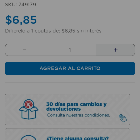
10
.
sillas
SKU
:
749179
$
6
,
85
Difierelo a
1
coutas de:
$
6
,
85
sin interés
－
＋
AGREGAR AL CARRITO