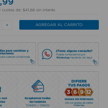
,
99
2
cuotas de:
$
41
,
66
sin interés
AGREGAR AL CARRITO
＋