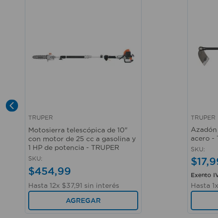
TRUPER
TRUPER
Vista rápida
Vista r
Azadón 
Motosierra telescópica de 10"
acero -
con motor de 25 cc a gasolina y
1 HP de potencia - TRUPER
SKU
:
SKU
:
$
17
,
9
$
454
,
99
Exento I
Hasta
12
x
$
37
,
91
sin interés
Hasta
1
AGREGAR