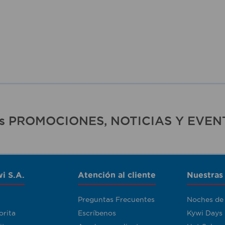
ras PROMOCIONES, NOTICIAS Y EVEN
i S.A.
Atención al cliente
Nuestras
Preguntas Frecuentes
Noches de
orita
Escríbenos
Kywi Days