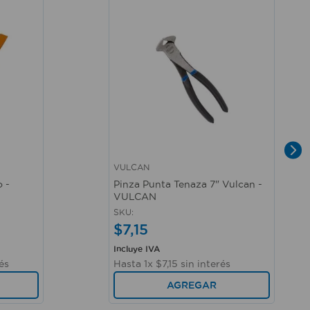
VULCAN
Vista rápida
 -
Pinza Punta Tenaza 7" Vulcan -
VULCAN
SKU
:
$
7
,
15
Incluye IVA
és
Hasta
1
x
$
7
,
15
sin interés
AGREGAR