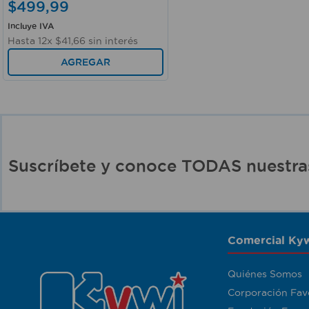
$
499
,
99
Incluye IVA
Hasta
12
x
$
41
,
66
sin interés
AGREGAR
Suscríbete y conoce TODAS nuest
Comercial Kyw
Quiénes Somos
Corporación Fav