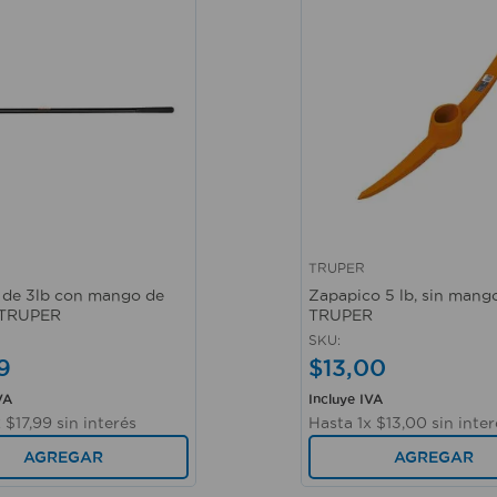
TRUPER
ápida
Vista rápida
de 3lb con mango de
Zapapico 5 lb, sin mango
 TRUPER
TRUPER
SKU
:
9
$
13
,
00
VA
Incluye IVA
x
$
17
,
99
sin interés
Hasta
1
x
$
13
,
00
sin inter
AGREGAR
AGREGAR