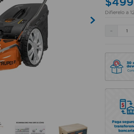
$
499
Difierelo a
1
－