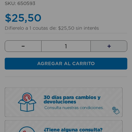
SKU
:
650593
10
.
taladro
$
25
,
50
Difierelo a
1
coutas de:
$
25
,
50
sin interés
－
＋
AGREGAR AL CARRITO