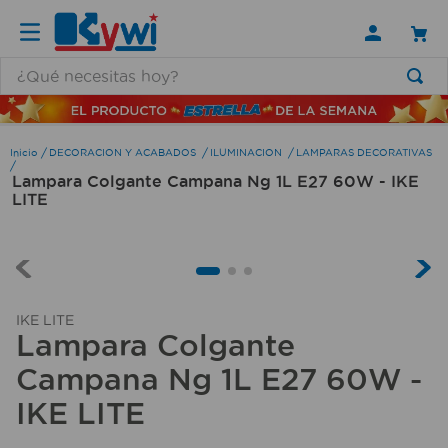
¿Qué necesitas hoy?
TÉRMINOS MÁS BUSCADOS
1
.
lamparas
DECORACION Y ACABADOS
ILUMINACION
LAMPARAS DECORATIVAS
Lampara Colgante Campana Ng 1L E27 60W - IKE
2
.
ducha
LITE
3
.
silla
4
.
organizador
5
.
lampara
IKE LITE
6
.
escritorio
Lampara Colgante
7
.
cerradura
Campana Ng 1L E27 60W -
8
.
aspiradora
IKE LITE
9
.
lavamanos