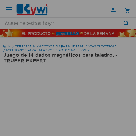
¿Qué necesitas hoy?
TÉRMINOS MÁS BUSCADOS
1
.
lamparas
FERRETERIA
ACCESORIOS PARA HERRAMIENTAS ELECTRICAS
ACCESORIOS PARA TALADROS Y ROTOMARTILLOS
Juego de 14 dados magnéticos para taladro, -
2
.
ducha
TRUPER EXPERT
3
.
silla
4
.
organizador
5
.
lampara
6
.
escritorio
7
.
cerradura
8
.
aspiradora
9
.
lavamanos